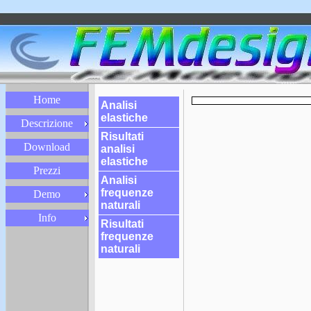
Home
Analisi
elastiche
Descrizione
Risultati
Download
analisi
elastiche
Prezzi
Analisi
frequenze
Demo
naturali
Info
Risultati
frequenze
naturali