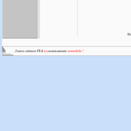
H
...l'unico solutore FEA
eco
nomicamente
sostenibile !