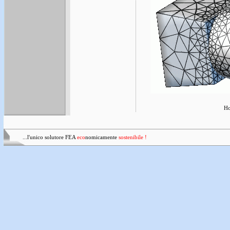
H
...l'unico solutore FEA
eco
nomicamente
sostenibile !