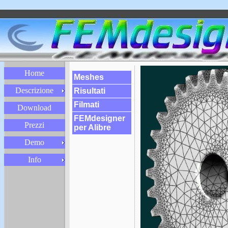
Home
Meshes
Descrizione
Risultati
Filmati
Download
FEMdesigner
Prezzi
per Alibre
Demo
Info