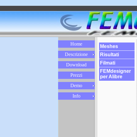
Home
Meshes
Descrizione
Risultati
Filmati
Download
FEMdesigner
Prezzi
per Alibre
Demo
Info